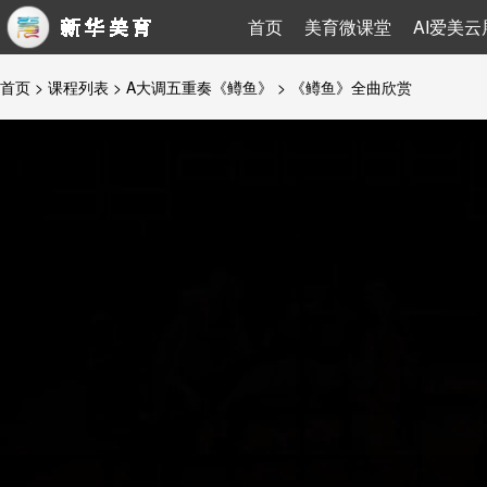
首页
美育微课堂
AI爱美云
首页
>
课程列表
>
A大调五重奏《鳟鱼》
> 《鳟鱼》全曲欣赏