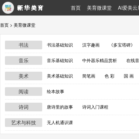
首页
美育微课堂
AI爱美云
首页
> 美育微课堂
书法
书法基础知识
汉字趣画
《多宝塔碑》
音乐
音乐基础知识
中外器乐精品赏析
在线
美术
美术基础知识
简笔画
色 彩
国 画
阅读
绘本故事
诗词
唐诗里的故事
诗词入门课程
艺术与科技
无人机通识课