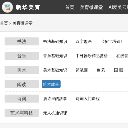
首页
美育微课堂
AI爱美云
首页
> 美育微课堂
书法
书法基础知识
汉字趣画
《多宝塔碑》
音乐
音乐基础知识
中外器乐精品赏析
在线
美术
美术基础知识
简笔画
色 彩
国 画
阅读
绘本故事
诗词
唐诗里的故事
诗词入门课程
艺术与科技
无人机通识课