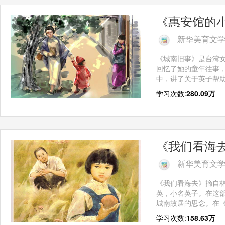
《惠安馆的
新华美育文
《城南旧事》是台湾
回忆了她的童年往事
中，讲了关于英子帮助
学习次数:
280.09万
《我们看海
新华美育文
《我们看海去》摘自
英，小名英子。在这
城南故居的思念。在《
学习次数:
158.63万