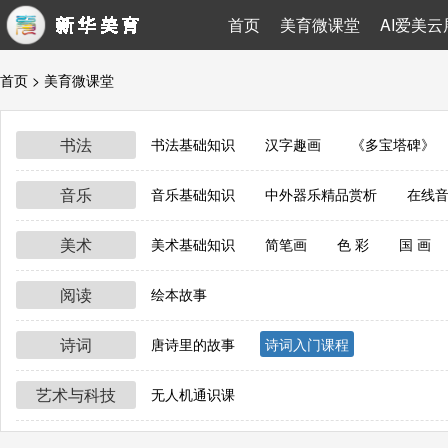
首页
美育微课堂
AI爱美云
首页
> 美育微课堂
书法
书法基础知识
汉字趣画
《多宝塔碑》
音乐
音乐基础知识
中外器乐精品赏析
在线
美术
美术基础知识
简笔画
色 彩
国 画
阅读
绘本故事
诗词
唐诗里的故事
诗词入门课程
艺术与科技
无人机通识课