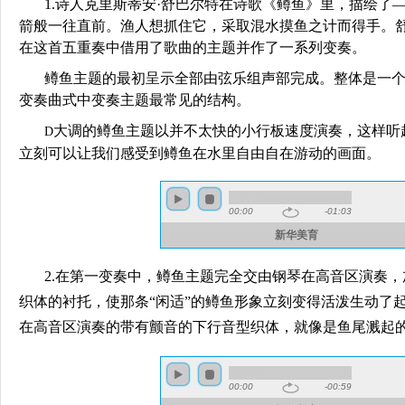
1.诗人克里斯蒂安·舒巴尔特在诗歌《鳟鱼》里，描绘了—
箭般一往直前。渔人想抓住它，采取混水摸鱼之计而得手。
在这首五重奏中借用了歌曲的主题并作了一系列变奏。
鳟鱼主题的最初呈示全部由弦乐组声部完成。整体是一
变奏曲式中变奏主题最常见的结构。
大调的鳟鱼主题以并不太快的小行板速度演奏，这样听
D
立刻可以让我们感受到鳟鱼在水里自由自在游动的画面。
2.在第一变奏中，鳟鱼主题完全交由钢琴在高音区演奏
织体的衬托，使那条“闲适”的鳟鱼形象立刻变得活泼生动了
在高音区演奏的带有颤音的下行音型织体，就像是鱼尾溅起