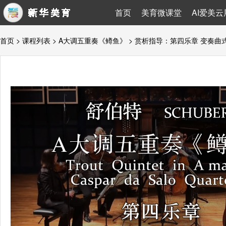
首页
美育微课堂
AI爱美云
首页
>
课程列表
>
A大调五重奏《鳟鱼》
> 赏析指导：第四乐章 变奏曲