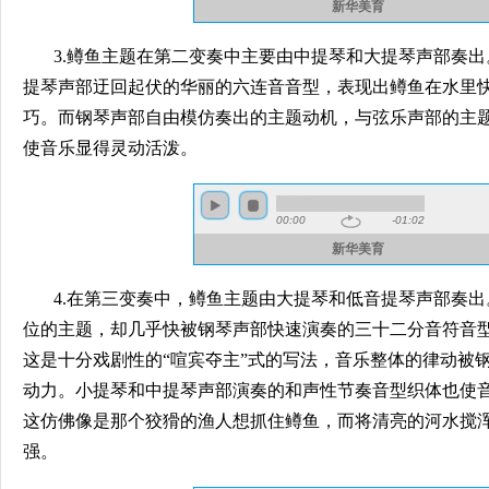
3.鳟鱼主题在第二变奏中主要由中提琴和大提琴声部奏
提琴声部迂回起伏的华丽的六连音音型，表现出鳟鱼在水里
巧。而钢琴声部自由模仿奏出的主题动机，与弦乐声部的主题
使音乐显得灵动活泼。
4.在第三变奏中，鳟鱼主题由大提琴和低音提琴声部奏
位的主题，却几乎快被钢琴声部快速演奏的三十二分音符音
这是十分戏剧性的“喧宾夺主”式的写法，音乐整体的律动被
动力。小提琴和中提琴声部演奏的和声性节奏音型织体也使
这仿佛像是那个狡猾的渔人想抓住鳟鱼，而将清亮的河水搅
强。