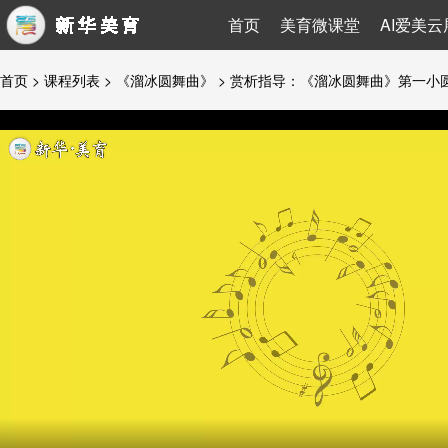
首页
美育微课堂
AI爱美云
首页
>
课程列表
>
《溜冰圆舞曲》
> 赏析指导：《溜冰圆舞曲》第一小