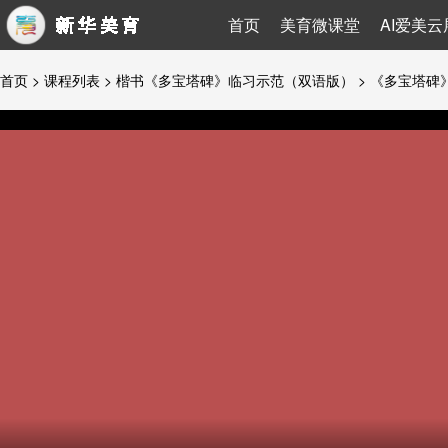
首页
美育微课堂
AI爱美云
首页
>
课程列表
>
楷书《多宝塔碑》临习示范（双语版）
> 《多宝塔碑